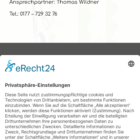
Ansprechpartner: Thomas Wildner
Tel.: 0177 – 729 32 76
Aubing ist in e.V.
Wir sind
Geschäftsleute und
Unternehmer aus
Aubing und
Umgebung. Wir haben
uns
zusammengeschlossen,
weil wir gemeinsame
Ziele haben.