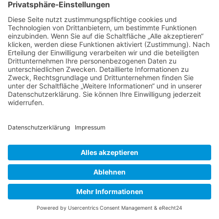
Umgebung. Wir haben
uns
zusammengeschlossen,
weil wir gemeinsame
Ziele haben.
Social Media
© 2026 aubing-ist-in.de
Kontakt
Downloads
Impressum
Datenschutz