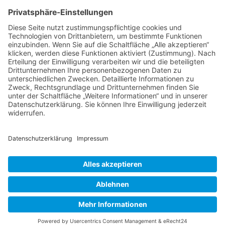
Geschäftsleute und
Unternehmer aus
Aubing und
Umgebung. Wir haben
uns
zusammengeschlossen,
weil wir gemeinsame
Ziele haben.
Social Media
© 2026 aubing-ist-in.de
Kontakt
Downloads
Impressum
Datenschutz